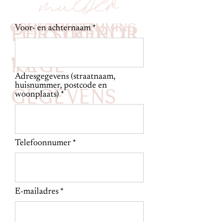
mulier
Opmerkingen
Geen toestemming
Fotorepor
persoonlij
Voor- en achternaam
tage
ke
Adresgegevens (straatnaam,
huisnummer, postcode en
gegevens
woonplaats)
Telefoonnumer
E-mailadres