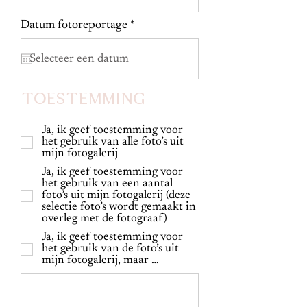
r
Datum fotoreportage
*
e
q
u
i
r
Toestemming
e
d
Ja, ik geef toestemming voor
het gebruik van alle foto’s uit
mijn fotogalerij
Ja, ik geef toestemming voor
het gebruik van een aantal
foto’s uit mijn fotogalerij (deze
selectie foto’s wordt gemaakt in
overleg met de fotograaf)
Ja, ik geef toestemming voor
het gebruik van de foto’s uit
mijn fotogalerij, maar …