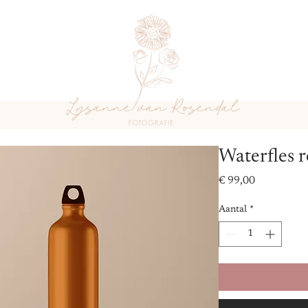
Waterfles r
Prijs
€ 99,00
Aantal
*