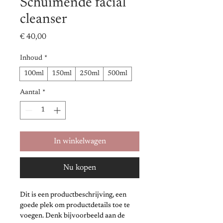
Schuimende facial
cleanser
Prijs
€ 40,00
Inhoud
*
100ml
150ml
250ml
500ml
Aantal
*
In winkelwagen
Nu kopen
Dit is een productbeschrijving, een 
goede plek om productdetails toe te 
voegen. Denk bijvoorbeeld aan de 